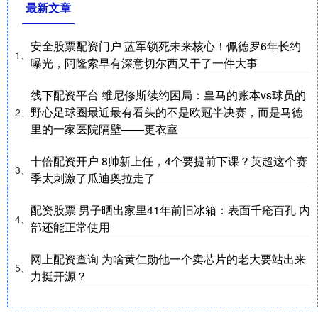
最新文章
安全股票配资门户 蓝军锁死未来核心！佩德罗6年长约
1、
曝光，阿隆索早有深意切尔西又干了一件大事
线下配资平台 维尼修斯续约困局：皇马的账本vs球员的
野心足球圈最近最有看头的不是欧冠半决赛，而是马德
2、
里的一家医院隔壁——更衣室
十倍配资开户 8帅新上任，4个要提前下课？英超这个赛
3、
季太刺激了瓜迪奥拉走了
配资股票 男子晒出家里41年前旧冰箱：表面千疮百孔 内
4、
部还能正常使用
网上配资查询 为啥黄仁勋他一个卖芯片的老大要站出来
5、
力挺开源？