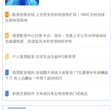
​配资炒股在线 上交所支持科创债再扩容！160亿元科创债
1
近期有望落地
​股票配资中心行情 中办、国办：完善上市公司治理领域信
2
息披露制度，促进提升决策管理的科学性
​个人股票配资 百菲乳业主板IPO获受理
3
​股票配资规则 游戏圈大佬收入谁更强？7位董事长年薪酬超
4
千万 有人总酬金一年降了超2000万
​炒股交易软件 大米成日本赴韩游客热门采购品
5