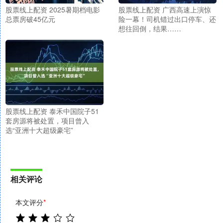
股票线上配资 2025暑期档电影
股票线上配资 广西高速上演惊
总票房破45亿元
险一幕！司机错过出口停车、还
想往回倒，结果……
股票线上配资 泰禾中国院子51
套房源将被处置，项目曾入
选“亚洲十大超级豪宅”
相关评论
本文评分
*