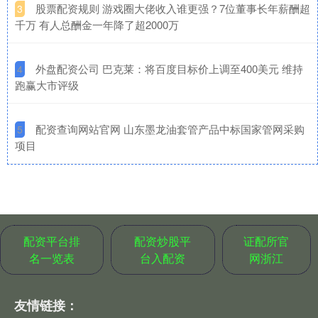
​股票配资规则 游戏圈大佬收入谁更强？7位董事长年薪酬超
3
千万 有人总酬金一年降了超2000万
​外盘配资公司 巴克莱：将百度目标价上调至400美元 维持
4
跑赢大市评级
​配资查询网站官网 山东墨龙油套管产品中标国家管网采购
5
项目
配资平台排
配资炒股平
证配所官
名一览表
台入配资
网浙江
友情链接：