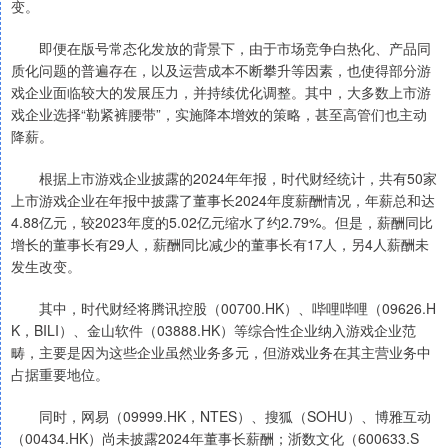
变。
即便在版号常态化发放的背景下，由于市场竞争白热化、产品同
质化问题的普遍存在，以及运营成本不断攀升等因素，也使得部分游
戏企业面临较大的发展压力，并持续优化调整。其中，大多数上市游
戏企业选择“勒紧裤腰带”，实施降本增效的策略，甚至高管们也主动
降薪。
根据上市游戏企业披露的2024年年报，时代财经统计，共有50家
上市游戏企业在年报中披露了董事长2024年度薪酬情况，年薪总和达
4.88亿元，较2023年度的5.02亿元缩水了约2.79%。但是，薪酬同比
增长的董事长有29人，薪酬同比减少的董事长有17人，另4人薪酬未
发生改变。
其中，时代财经将腾讯控股（00700.HK）、哔哩哔哩（09626.H
K，BILI）、金山软件（03888.HK）等综合性企业纳入游戏企业范
畴，主要是因为这些企业虽然业务多元，但游戏业务在其主营业务中
占据重要地位。
同时，网易（09999.HK，NTES）、搜狐（SOHU）、博雅互动
（00434.HK）尚未披露2024年董事长薪酬；浙数文化（600633.S