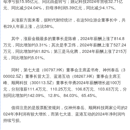
母净亏损15.95亿元、同比由盈转亏；姚记科技2024年营收32.71亿
元、同比减少24.04%，归母净利润5.39亿元，同比减少4.17%。
从涨薪方面来看，据时代财经统计，在这50位游企董事长中，共
有29人年薪上涨，占比58%。
其中，涨薪金额最多的董事长是陈睿，2024年薪酬上涨了814.8
万元，同比增加约3.31%；其次是李卫伟，2024年薪酬上涨了527.24
万元，同比增加约61.82%；第三是马化腾，2024年薪酬上涨了215万
元，同比增加约5.01%。
同时，第七大道（00797.HK）董事会主席孟书奇、神州泰岳（3
00002.SZ）董事长冒大卫、蓝港互动（08267.HK）董事会主席王
峰、顺网科技（300113.SZ）董事长华勇2024年薪酬增长超100万
元，分别涨薪111.4万元、110.25万元、106.8万元、103.63万元，分
别同比增加约142.09%、12.8%、84.03%、65.45%。
值得注意的是股票配资规则，仅神州泰岳、顺网科技两家公司的2
024年净利润有较大增长，而第七大道、蓝港互动的2024年净利润均
持续亏损。