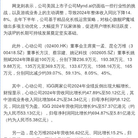
网龙则表示，公司美国上市子公司Mynd.ai仍面临一些行业性的挑
战，以及游戏业务上的主动调整，导致2024年整体收入同比下降14.
8%。去年下半年，公司基于精品化长线运营策略，对核心旗舰IP魔域
做出多项主动优化，大幅提升了玩家体验，促进用户增长和活跃度，
为该IP的长期可持续发展奠定坚实基础。
此外，心动公司（02400.HK）董事会主席黄一孟、昆仑万维（3
00418.SZ）董事长方汉、蔡宗建、姚记科技（002605.SZ）董事长姚
朔斌2024年降薪超100万元，分别下降236.9万元、193.38万元、13
9.88万元、135万元至369.5万元、133.67万元、1598.16万元、165
万元，分别同比减少约39.07%、59.13%、8.05%、45%。
其中，心动公司、IGG两家公司2024年业绩反倒出现大幅增长。
财报显示，心动公司2024年营收同比增长约47.89%至50.12亿元，其
中游戏业务收入同比增加64.2%至34.34亿元；归母净利润约8.12亿
元，同比扭亏为盈。IGG 2024年营收同比增长9%至57.37亿港元（约
为人民币53.13亿元），归母净利润同比增长约694.87%至5.81亿港元
（约为人民币5.38亿元）。
另一边，昆仑万维2024年营收56.62亿元、同比增长15.2%，归