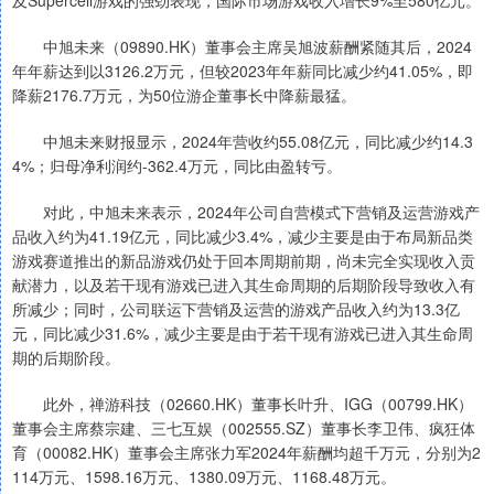
及Supercell游戏的强劲表现，国际市场游戏收入增长9%至580亿元。
中旭未来（09890.HK）董事会主席吴旭波薪酬紧随其后，2024
年年薪达到以3126.2万元，但较2023年年薪同比减少约41.05%，即
降薪2176.7万元，为50位游企董事长中降薪最猛。
中旭未来财报显示，2024年营收约55.08亿元，同比减少约14.3
4%；归母净利润约-362.4万元，同比由盈转亏。
对此，中旭未来表示，2024年公司自营模式下营销及运营游戏产
品收入约为41.19亿元，同比减少3.4%，减少主要是由于布局新品类
游戏赛道推出的新品游戏仍处于回本周期前期，尚未完全实现收入贡
献潜力，以及若干现有游戏已进入其生命周期的后期阶段导致收入有
所减少；同时，公司联运下营销及运营的游戏产品收入约为13.3亿
元，同比减少31.6%，减少主要是由于若干现有游戏已进入其生命周
期的后期阶段。
此外，禅游科技（02660.HK）董事长叶升、IGG（00799.HK）
董事会主席蔡宗建、三七互娱（002555.SZ）董事长李卫伟、疯狂体
育（00082.HK）董事会主席张力军2024年薪酬均超千万元，分别为2
114万元、1598.16万元、1380.09万元、1168.48万元。