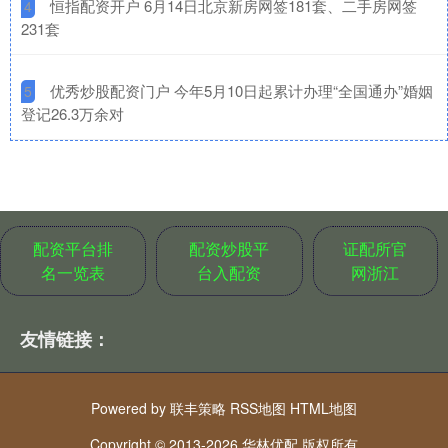
​恒指配资开户 6月14日北京新房网签181套、二手房网签
4
231套
​优秀炒股配资门户 今年5月10日起累计办理“全国通办”婚姻
5
登记26.3万余对
配资平台排
配资炒股平
证配所官
名一览表
台入配资
网浙江
友情链接：
Powered by
联丰策略
RSS地图
HTML地图
Copyright
© 2013-2026 华林优配 版权所有