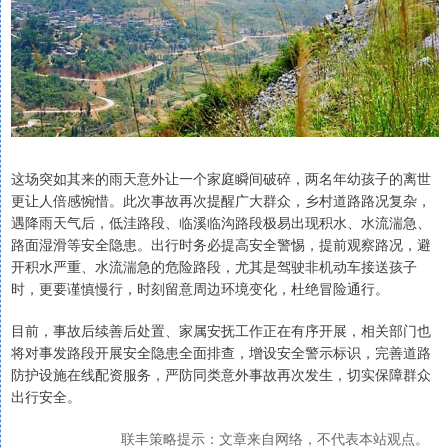
这场突如其来的雨天意外让一个家庭瞬间破碎，两名年幼孩子的离世
更让人倍感惋惜。此次事故再次提醒广大群众，乡村道路路况复杂，
遇降雨天气后，低洼路段、临溪临沟路段极易出现积水、水流湍急、
路面湿滑等安全隐患。出行时务必提高安全警惕，提前观察路况，避
开积水严重、水流湍急的危险路段，尤其是驾驶非机动车接送孩子
时，更要谨慎慢行，时刻留意周边环境变化，杜绝冒险通行。
目前，事故后续善后处置、家属安抚工作正在有序开展，相关部门也
将对事发路段开展安全隐患全面排查，增设安全警示标识，完善道路
防护设施在线配资服务，严防同类意外事故再次发生，切实保障群众
出行安全。
联丰策略提示：文章来自网络，不代表本站观点。