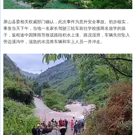
屏山县委相关权威部门确认，此次事件为意外安全事故。初步核实，
事发当天下午，当地一名家长驾驶三轮车前往学校接两名放学的孩
子，返程途中因降雨导致该路段积水上涨、路况湿滑，车辆失控坠入
旁边溪沟中，湍急的水流将车辆和车上人员一并冲走。