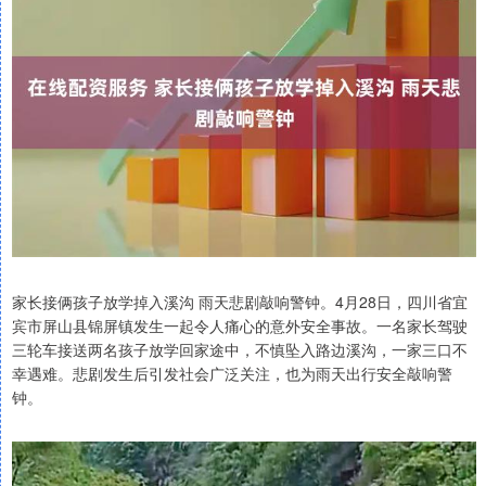
家长接俩孩子放学掉入溪沟 雨天悲剧敲响警钟。4月28日，四川省宜
宾市屏山县锦屏镇发生一起令人痛心的意外安全事故。一名家长驾驶
三轮车接送两名孩子放学回家途中，不慎坠入路边溪沟，一家三口不
幸遇难。悲剧发生后引发社会广泛关注，也为雨天出行安全敲响警
钟。